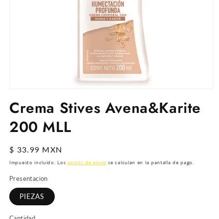
Abrir
elemento
Crema Stives Avena&Karite
multimedia
1
200 MLL
en
una
ventana
modal
Precio
$ 33.99 MXN
habitual
Impuesto incluido. Los
gastos de envío
se calculan en la pantalla de pago.
Presentacion
PIEZAS
Cantidad