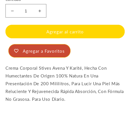
Reducir
Aumentar
cantidad
cantidad
para
para
Crema
Crema
Agregar al carrito
Stives
Stives
Avena&amp;Karite
Avena&amp;Karite
200
200
Agregar a Favoritos
MLL
MLL
Crema Corporal Stives Avena Y Karité, Hecha Con
Humectantes De Origen 100% Natura En Una
Presentación De 200 Mililitros, Para Lucir Una Piel Más
Reluciente Y Rejuvenecida Rápida Absorción, Con Fórmula
No Grasosa. Para Uso Diario.