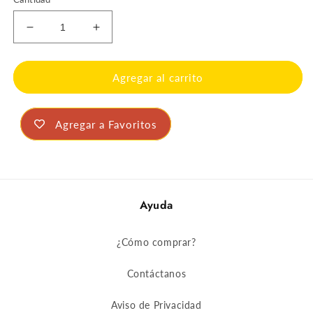
Reducir
Aumentar
cantidad
cantidad
para
para
GALLETA
GALLETA
Agregar al carrito
GAMESA
GAMESA
SALADITAS
SALADITAS
504
504
Agregar a Favoritos
GRS
GRS
Ayuda
¿Cómo comprar?
Contáctanos
Aviso de Privacidad